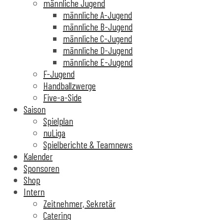
männliche Jugend
männliche A-Jugend
männliche B-Jugend
männliche C-Jugend
männliche D-Jugend
männliche E-Jugend
F-Jugend
Handballzwerge
Five-a-Side
Saison
Spielplan
nuLiga
Spielberichte & Teamnews
Kalender
Sponsoren
Shop
Intern
Zeitnehmer, Sekretär
Catering