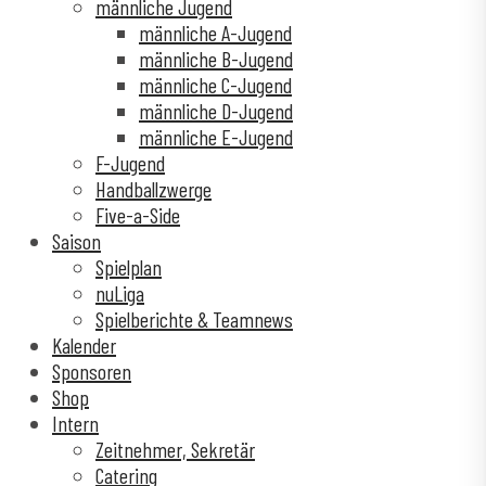
männliche Jugend
männliche A-Jugend
männliche B-Jugend
männliche C-Jugend
männliche D-Jugend
männliche E-Jugend
F-Jugend
Handballzwerge
Five-a-Side
Saison
Spielplan
nuLiga
Spielberichte & Teamnews
Kalender
Sponsoren
Shop
Intern
Zeitnehmer, Sekretär
Catering