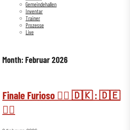
Gemeindehallen
Inventar
Trainer
Prozesse
Live
Month:
Februar 2026
Finale Furioso 🤾‍♂️ 🇩🇰 : 🇩🇪
🤾‍♂️