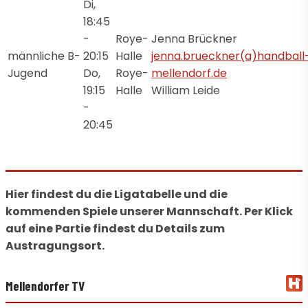
Di,
18:45
-
Roye-
Jenna Brückner
männliche B-
20:15
Halle
jenna.brueckner(a)handball
Jugend
Do,
Roye-
mellendorf.de
19:15
Halle
William Leide
-
20:45
Hier findest du die Ligatabelle und die
kommenden Spiele unserer Mannschaft. Per Klick
auf eine Partie findest du Details zum
Austragungsort.
Mellendorfer TV