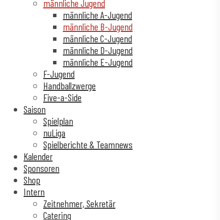
männliche Jugend
männliche A-Jugend
männliche B-Jugend
männliche C-Jugend
männliche D-Jugend
männliche E-Jugend
F-Jugend
Handballzwerge
Five-a-Side
Saison
Spielplan
nuLiga
Spielberichte & Teamnews
Kalender
Sponsoren
Shop
Intern
Zeitnehmer, Sekretär
Catering