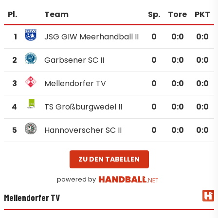
Pl.
Team
Sp.
Tore
PKT
1
JSG GIW Meerhandball II
0
0
:
0
0:0
2
Garbsener SC II
0
0
:
0
0:0
3
Mellendorfer TV
0
0
:
0
0:0
4
TS Großburgwedel II
0
0
:
0
0:0
5
Hannoverscher SC II
0
0
:
0
0:0
ZU DEN TABELLEN
powered by
Mellendorfer TV