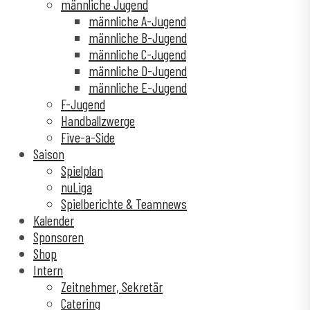
männliche Jugend
männliche A-Jugend
männliche B-Jugend
männliche C-Jugend
männliche D-Jugend
männliche E-Jugend
F-Jugend
Handballzwerge
Five-a-Side
Saison
Spielplan
nuLiga
Spielberichte & Teamnews
Kalender
Sponsoren
Shop
Intern
Zeitnehmer, Sekretär
Catering