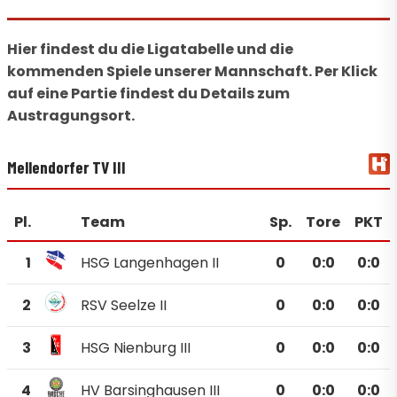
Hier findest du die Ligatabelle und die
kommenden Spiele unserer Mannschaft. Per Klick
auf eine Partie findest du Details zum
Austragungsort.
Mellendorfer TV III
Pl.
Team
Sp.
Tore
PKT
1
HSG Langenhagen II
0
0
:
0
0:0
2
RSV Seelze II
0
0
:
0
0:0
3
HSG Nienburg III
0
0
:
0
0:0
4
HV Barsinghausen III
0
0
:
0
0:0