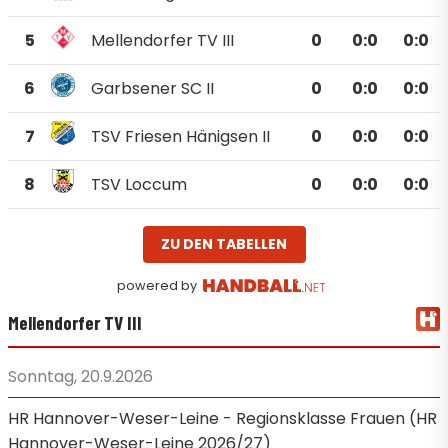
5
Mellendorfer TV III
0
0
:
0
0:0
6
Garbsener SC II
0
0
:
0
0:0
7
TSV Friesen Hänigsen II
0
0
:
0
0:0
8
TSV Loccum
0
0
:
0
0:0
ZU DEN TABELLEN
powered by
Mellendorfer TV III
Sonntag, 20.9.2026
HR Hannover-Weser-Leine - Regionsklasse Frauen (HR
Hannover-Weser-Leine 2026/27)