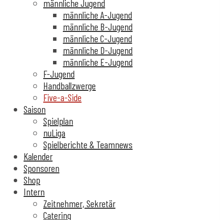
männliche Jugend
männliche A-Jugend
männliche B-Jugend
männliche C-Jugend
männliche D-Jugend
männliche E-Jugend
F-Jugend
Handballzwerge
Five-a-Side
Saison
Spielplan
nuLiga
Spielberichte & Teamnews
Kalender
Sponsoren
Shop
Intern
Zeitnehmer, Sekretär
Catering