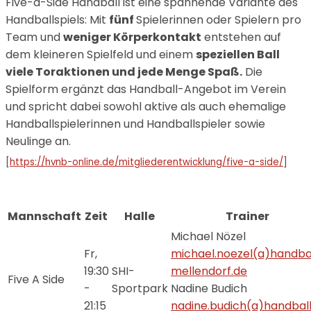
Five-a-Side Handball ist eine spannende Variante des
Handballspiels: Mit
fünf
Spielerinnen oder Spielern pro
Team und
weniger Körperkontakt
entstehen auf
dem kleineren Spielfeld und einem
speziellen Ball
viele Toraktionen und jede Menge Spaß.
Die
Spielform ergänzt das Handball-Angebot im Verein
und spricht dabei sowohl aktive als auch ehemalige
Handballspielerinnen und Handballspieler sowie
Neulinge an.
[
https://hvnb-online.de/mitgliederentwicklung/five-a-side/
]
Mannschaft
Zeit
Halle
Trainer
Michael Nözel
Fr,
michael.noezel(a)handba
19:30
SHI-
mellendorf.de
Five A Side
-
Sportpark
Nadine Budich
21:15
nadine.budich(a)handbal