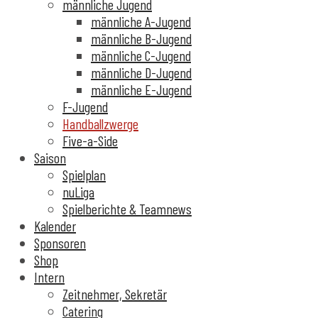
männliche Jugend
männliche A-Jugend
männliche B-Jugend
männliche C-Jugend
männliche D-Jugend
männliche E-Jugend
F-Jugend
Handballzwerge
Five-a-Side
Saison
Spielplan
nuLiga
Spielberichte & Teamnews
Kalender
Sponsoren
Shop
Intern
Zeitnehmer, Sekretär
Catering