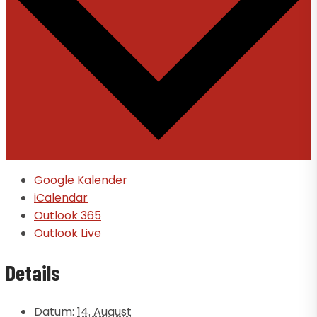
Google Kalender
iCalendar
Outlook 365
Outlook Live
Details
Datum:
14. August