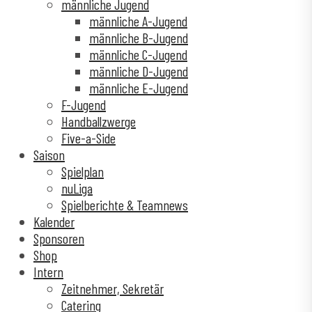
männliche Jugend
männliche A-Jugend
männliche B-Jugend
männliche C-Jugend
männliche D-Jugend
männliche E-Jugend
F-Jugend
Handballzwerge
Five-a-Side
Saison
Spielplan
nuLiga
Spielberichte & Teamnews
Kalender
Sponsoren
Shop
Intern
Zeitnehmer, Sekretär
Catering