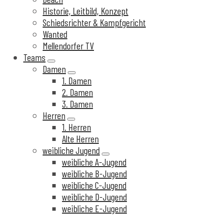
Historie, Leitbild, Konzept
Schiedsrichter & Kampfgericht
Wanted
Mellendorfer TV
Teams
expand
Damen
submenu
expand
1. Damen
submenu
2. Damen
3. Damen
Herren
expand
1. Herren
submenu
Alte Herren
weibliche Jugend
expand
weibliche A-Jugend
submenu
weibliche B-Jugend
weibliche C-Jugend
weibliche D-Jugend
weibliche E-Jugend