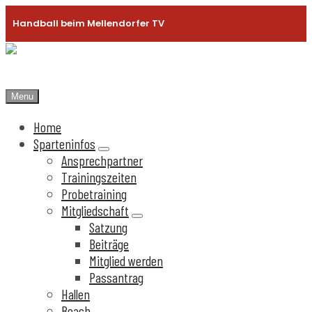
Handball beim Mellendorfer TV
Menu
Open
the
Home
main
menu
Sparteninfos
expand
Ansprechpartner
submenu
Trainingszeiten
Probetraining
Mitgliedschaft
expand
Satzung
submenu
Beiträge
Mitglied werden
Passantrag
Hallen
Beach